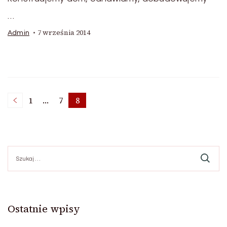
…
7 września 2014
Admin
Nawigacja
1
…
7
8
Page
Page
Page
po
Szukaj:
wpisach
Ostatnie wpisy